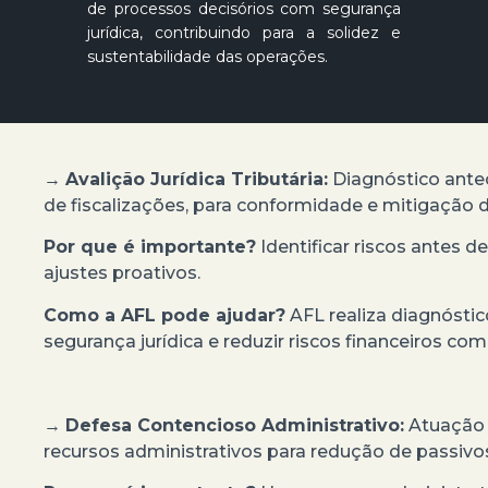
de processos decisórios com segurança
jurídica, contribuindo para a solidez e
sustentabilidade das operações.
→
Avalição Jurídica Tributária:
Diagnóstico antec
de fiscalizações, para conformidade e mitigação d
Por que é importante?
Identificar riscos antes d
ajustes proativos.
Como a AFL pode ajudar?
AFL realiza diagnóstic
segurança jurídica e reduzir riscos financeiros co
→
Defesa Contencioso Administrativo:
Atuação 
recursos administrativos para redução de passivos